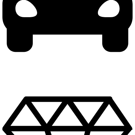
Минимальная процентная ставка по займу под ПТС и Авто
0,1% в день (36,5% в год), максимальная — 0,33% в день
(120,45% в год).