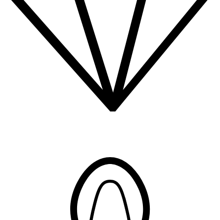
Минимальная процентная ставка по займу под прочий залог
0,1% в день (36,5% в год), максимальная — 0,33% в день
(120,45% в год)